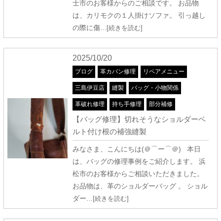
士市のお客様からのご相談です。 お品物
は、カリモクの１人掛けソファ。 引っ越し
の際に傷
…[続きを読む]
2025/10/20
ブログ
革カバン修理
リペアメニュー
三島伊豆店
縫製
バッグ・小物関係
革破れ修理
持ち手修理
部分補修
【バッグ修理】切れそうなショルダーベ
ルト付け根の補強縫製
みなさま、こんにちは(＠⌒ー⌒＠) 本日
は、バッグの修理事例をご紹介します。 浜
松市のお客様からご相談いただきました。
お品物は、革のショルダーバッグ 。 ショル
ダー
…[続きを読む]