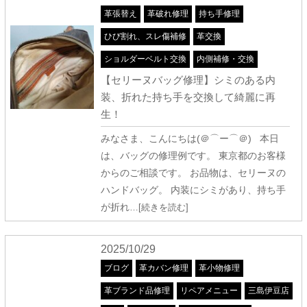
革張替え
革破れ修理
持ち手修理
ひび割れ、スレ傷補修
革交換
ショルダーベルト交換
内側補修・交換
【セリーヌバッグ修理】シミのある内
装、折れた持ち手を交換して綺麗に再
生！
みなさま、こんにちは(＠⌒ー⌒＠) 本日
は、バッグの修理例です。 東京都のお客様
からのご相談です。 お品物は、セリーヌの
ハンドバッグ。 内装にシミがあり、持ち手
が折れ
…[続きを読む]
2025/10/29
ブログ
革カバン修理
革小物修理
革ブランド品修理
リペアメニュー
三島伊豆店