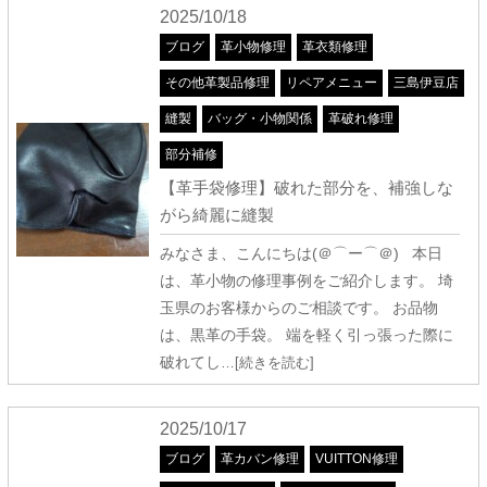
2025/10/18
ブログ
革小物修理
革衣類修理
その他革製品修理
リペアメニュー
三島伊豆店
縫製
バッグ・小物関係
革破れ修理
部分補修
【革手袋修理】破れた部分を、補強しな
がら綺麗に縫製
みなさま、こんにちは(＠⌒ー⌒＠) 本日
は、革小物の修理事例をご紹介します。 埼
玉県のお客様からのご相談です。 お品物
は、黒革の手袋。 端を軽く引っ張った際に
破れてし
…[続きを読む]
2025/10/17
ブログ
革カバン修理
VUITTON修理