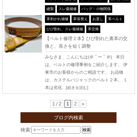
縫製
スレ傷補修
バッグ・小物関係
革剥がれ補修
革張替え
お直し
革ベルト
ひび割れ、スレ傷補修
革交換
【ベルト修理２本】ひび割れた裏革の交
換と、長さを短く調整
みなさま、こんにちは(＠⌒ー⌒＠) 本日
は、ベルトの修理事例をご紹介します。 伊
東市のお客様からのご相談です。 お品物
は、カステルバジャックのベルト２本。 １
本は劣化
…[続きを読む]
1 / 2
1
2
»
ブログ内検索
検索:
検索