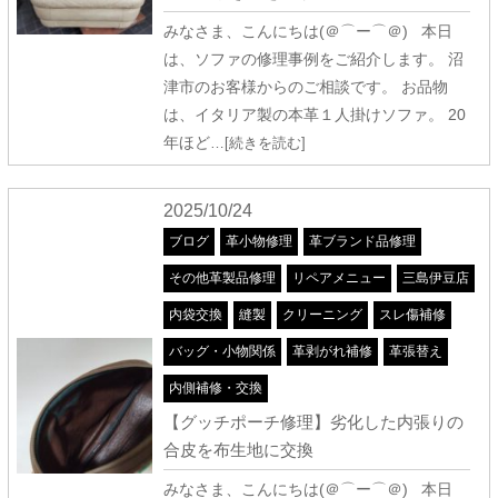
みなさま、こんにちは(＠⌒ー⌒＠) 本日
は、ソファの修理事例をご紹介します。 沼
津市のお客様からのご相談です。 お品物
は、イタリア製の本革１人掛けソファ。 20
年ほど
…[続きを読む]
2025/10/24
ブログ
革小物修理
革ブランド品修理
その他革製品修理
リペアメニュー
三島伊豆店
内袋交換
縫製
クリーニング
スレ傷補修
バッグ・小物関係
革剥がれ補修
革張替え
内側補修・交換
【グッチポーチ修理】劣化した内張りの
合皮を布生地に交換
みなさま、こんにちは(＠⌒ー⌒＠) 本日