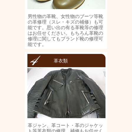
男性物の革靴、女性物のブーツ等靴
の革修理（スレ・キズの補修）も可
能です。思い出の有る革靴等の修理
はお任せください。もちろん革靴の
修理に関してもブランド靴の修理可
能です。
革衣類
革ジャン、革コート・革のジャケッ
ト等革衣類の修理、補修もお任せく