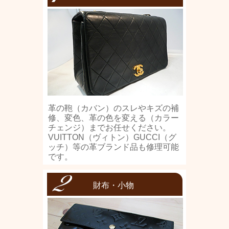
革の鞄（カバン）のスレやキズの補
修、変色、革の色を変える（カラー
チェンジ）までお任せください。
VUITTON（ヴィトン）GUCCI（グ
ッチ）等の革ブランド品も修理可能
です。
財布・小物