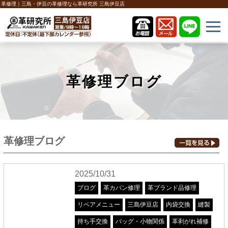
革修理｜三島・伊豆の革修理なら革研究所 三島伊豆店
革修理ブログ
革修理ブログ
2025/10/31
ブログ
革カバン修理
革ブランド品修理
リペアメニュー
三島伊豆店
内袋交換
縫製
持ち手交換
バッグ・小物関係
革剥がれ補修