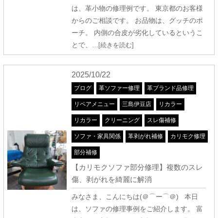
は、革小物の修理例です。 東京都のお客様
からのご相談です。 お品物は、グッチのポ
ーチ。 内側の合皮が劣化しているというこ
とで、
…[続きを読む]
2025/10/22
ブログ
革ソファー修理
革ブランド品修理
リペアメニュー
三島伊豆店
リカラー
リカラー
クリーニング
スレ傷補修
ソファ・家具関係
革剥がれ補修
カリモク修理
部分補修
【カリモクソファ部分修理】複数のスレ
傷、剥がれを綺麗に解消
みなさま、こんにちは(＠⌒ー⌒＠) 本日
は、ソファの修理事例をご紹介します。 富