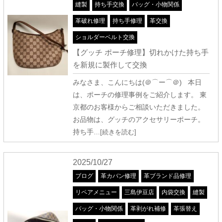
縫製
持ち手交換
バッグ・小物関係
革破れ修理
持ち手修理
革交換
ショルダーベルト交換
【グッチ ポーチ修理】切れかけた持ち手
を新規に製作して交換
みなさま、こんにちは(＠⌒ー⌒＠) 本日
は、ポーチの修理事例をご紹介します。 東
京都のお客様からご相談いただきました。
お品物は、グッチのアクセサリーポーチ。
持ち手
…[続きを読む]
2025/10/27
ブログ
革カバン修理
革ブランド品修理
リペアメニュー
三島伊豆店
内袋交換
縫製
バッグ・小物関係
革剥がれ補修
革張替え