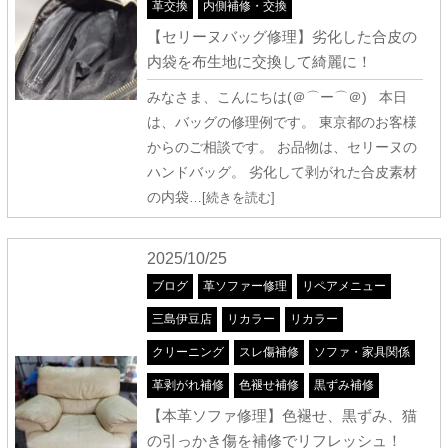
革交換
内側補修・交換
【セリーヌバッグ修理】劣化した合皮の
内袋を布生地に交換して綺麗に！
みなさま、こんにちは(＠⌒ー⌒＠) 本日
は、バッグの修理例です。 東京都のお客様
からのご相談です。 お品物は、セリーヌの
ハンドバッグ。 劣化して剥がれた合皮素材
の内袋
…[続きを読む]
2025/10/25
ブログ
革ソファー修理
リペアメニュー
三島伊豆店
リカラー
リカラー
クリーニング
スレ傷補修
ソファ・家具関係
革剥がれ補修
色褪せ補修
黒ずみ補修
【本革ソファ修理】色褪せ、黒ずみ、猫
の引っかき傷を補修でリフレッシュ！