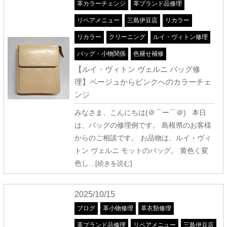
革カラーチェンジ
革ブランド品修理
リペアメニュー
三島伊豆店
リカラー
リカラー
クリーニング
ルイ・ヴィトン修理
バッグ・小物関係
色褪せ補修
【ルイ・ヴィトン ヴェルニ バッグ修
理】ベージュからピンクへのカラーチェ
ンジ
みなさま、こんにちは(＠⌒ー⌒＠) 本日
は、バッグの修理例です。 島根県のお客様
からのご相談です。 お品物は、ルイ・ヴィ
トン ヴェルニ モットのバッグ。 黄色く変
色し
…[続きを読む]
2025/10/15
ブログ
革小物修理
革衣類修理
革ブランド品修理
リペアメニュー
三島伊豆店