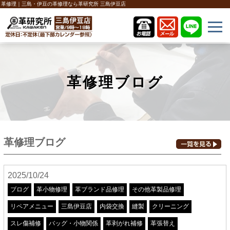
革修理｜三島・伊豆の革修理なら革研究所 三島伊豆店
革修理ブログ
革修理ブログ
2025/10/24
ブログ
革小物修理
革ブランド品修理
その他革製品修理
リペアメニュー
三島伊豆店
内袋交換
縫製
クリーニング
スレ傷補修
バッグ・小物関係
革剥がれ補修
革張替え