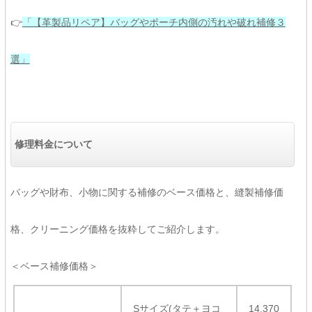
👉
「【革製品リペア】バッグやポーチ内側の汚れや破れ補修３
選」
修理料金について
バッグや財布、小物に関する補修のベース価格と、縫製補修価
格、クリーニング価格を抜粋してご紹介します。
＜ベース補修価格＞
Sサイズ(タテ＋ヨコ
14,370