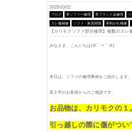
2025/10/22
ブログ
革ソファー修理
革ブランド品修理
リ
スレ傷補修
ソファ・家具関係
革剥がれ補修
【カリモクソファ部分修理】複数のスレ
みなさま、こんにちは(＠⌒ー⌒＠)
本日は、ソファの修理事例をご紹介します。
富士市のお客様からのご相談です。
お品物は、カリモクの１
引っ越しの際に傷がつい