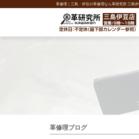
革修理｜三島・伊豆の革修理なら革研究所 三島伊
革修理ブログ