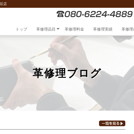
豆店
トップ
革修理品目
革修理料金
革修理実績
革修理
革修理ブログ