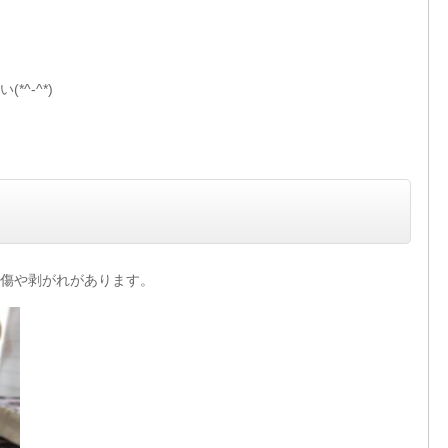
^-^*)
傷や剥がれがあります。