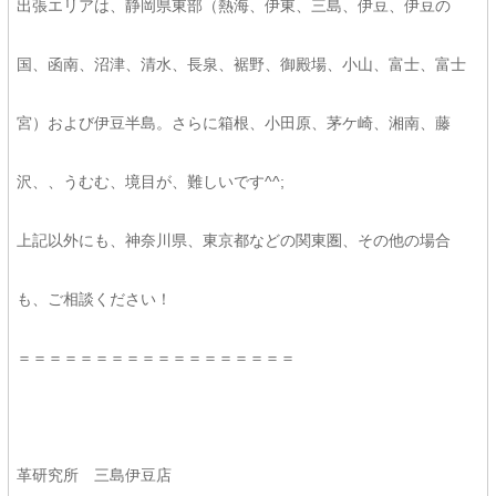
出張エリアは、静岡県東部（熱海、伊東、三島、伊豆、伊豆の
国、函南、沼津、清水、長泉、裾野、御殿場、小山、富士、富士
宮）および伊豆半島。さらに箱根、小田原、茅ケ崎、湘南、藤
沢、、うむむ、境目が、難しいです^^;
上記以外にも、神奈川県、東京都などの関東圏、その他の場合
も、ご相談ください！
＝＝＝＝＝＝＝＝＝＝＝＝＝＝＝＝＝＝
革研究所 三島伊豆店