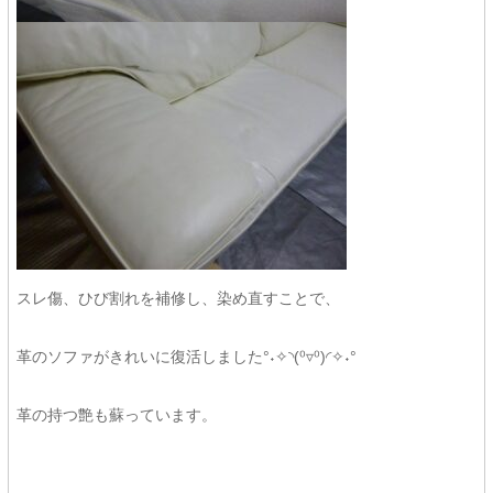
スレ傷、ひび割れを補修し、染め直すことで、
革のソファがきれいに復活しました°˖✧◝(⁰▿⁰)◜✧˖°
革の持つ艶も蘇っています。