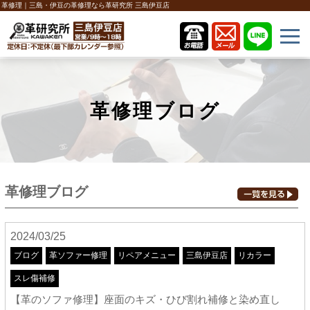
革修理｜三島・伊豆の革修理なら革研究所 三島伊豆店
革修理ブログ
革修理ブログ
2024/03/25
ブログ
革ソファー修理
リペアメニュー
三島伊豆店
リカラー
スレ傷補修
【革のソファ修理】座面のキズ・ひび割れ補修と染め直し