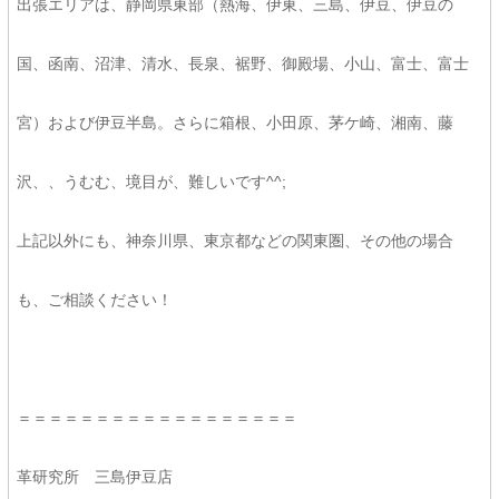
出張エリアは、静岡県東部（熱海、伊東、三島、伊豆、伊豆の
国、函南、沼津、清水、長泉、裾野、御殿場、小山、富士、富士
宮）および伊豆半島。さらに箱根、小田原、茅ケ崎、湘南、藤
沢、、うむむ、境目が、難しいです^^;
上記以外にも、神奈川県、東京都などの関東圏、その他の場合
も、ご相談ください！
＝＝＝＝＝＝＝＝＝＝＝＝＝＝＝＝＝＝
革研究所 三島伊豆店