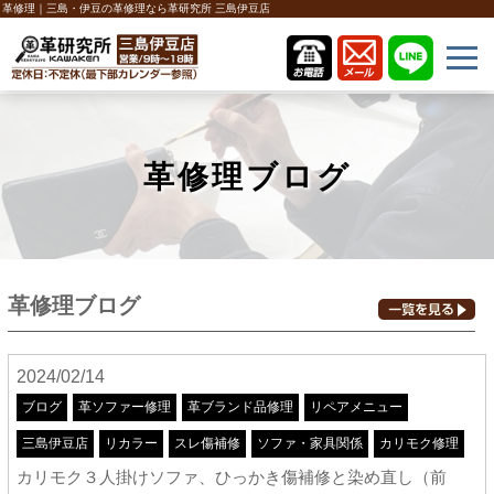
革修理｜三島・伊豆の革修理なら革研究所 三島伊豆店
革修理ブログ
革修理ブログ
2024/02/14
ブログ
革ソファー修理
革ブランド品修理
リペアメニュー
三島伊豆店
リカラー
スレ傷補修
ソファ・家具関係
カリモク修理
カリモク３人掛けソファ、ひっかき傷補修と染め直し（前