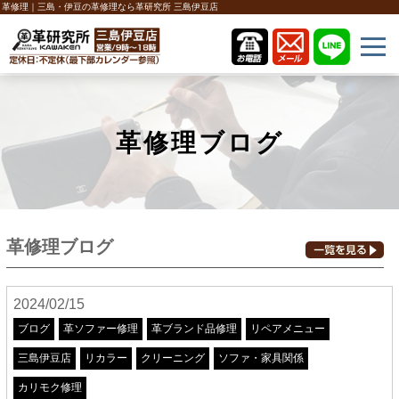
革修理｜三島・伊豆の革修理なら革研究所 三島伊豆店
革修理ブログ
革修理ブログ
2024/02/15
ブログ
革ソファー修理
革ブランド品修理
リペアメニュー
三島伊豆店
リカラー
クリーニング
ソファ・家具関係
カリモク修理