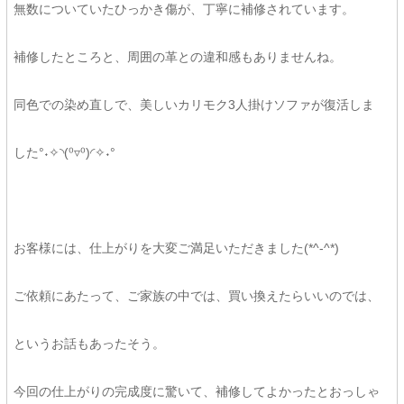
無数についていたひっかき傷が、丁寧に補修されています。
補修したところと、周囲の革との違和感もありませんね。
同色での染め直しで、美しいカリモク3人掛けソファが復活しま
した°˖✧◝(⁰▿⁰)◜✧˖°
お客様には、仕上がりを大変ご満足いただきました(*^-^*)
ご依頼にあたって、ご家族の中では、買い換えたらいいのでは、
というお話もあったそう。
今回の仕上がりの完成度に驚いて、補修してよかったとおっしゃ