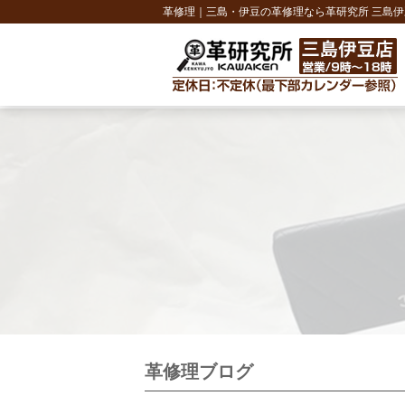
革修理｜三島・伊豆の革修理なら革研究所 三島伊
革修理ブログ