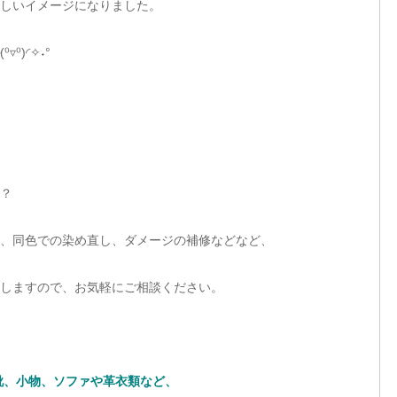
しいイメージになりました。
⁰)◜✧˖°
？
、同色での染め直し、ダメージの補修などなど、
しますので、お気軽にご相談ください。
靴、小物、ソファや革衣類など、