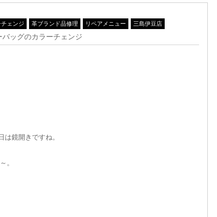
ーチェンジ
革ブランド品修理
リペアメニュー
三島伊豆店
ーバッグのカラーチェンジ
1日は鏡開きですね。
～。