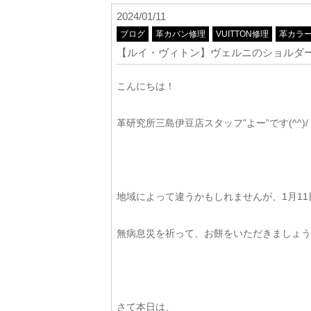
2024/01/11
ブログ
革カバン修理
VUITTON修理
革カラ
【ルイ・ヴィトン】ヴェルニのショルダ
こんにちは！
革研究所三島伊豆店スタッフ”よー”です(^^)/
地域によって違うかもしれませんが、1月1
無病息災を祈って、お餅をいただきましょう
さて本日は、