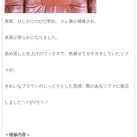
座面、ひじかけのひび割れ、スレ傷が補修され、
表面が滑らかになりました。
染め直しと仕上げのワックスで、色褪せてカサカサしていたソフ
ァが、
きれいなブラウンのしっとりとした質感、艶のあるソファに復活
しました°˖✧◝(⁰▿⁰)◜✧˖°
＜補修内容＞