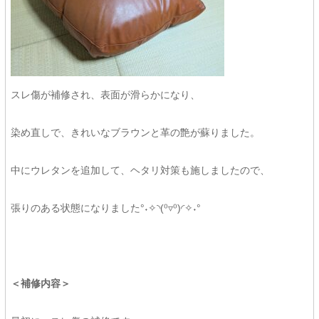
スレ傷が補修され、表面が滑らかになり、
染め直しで、きれいなブラウンと革の艶が蘇りました。
中にウレタンを追加して、ヘタリ対策も施しましたので、
張りのある状態になりました°˖✧◝(⁰▿⁰)◜✧˖°
＜補修内容＞