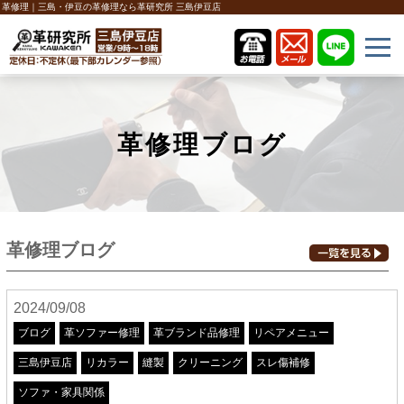
革修理｜三島・伊豆の革修理なら革研究所 三島伊豆店
革修理ブログ
革修理ブログ
2024/09/08
ブログ
革ソファー修理
革ブランド品修理
リペアメニュー
三島伊豆店
リカラー
縫製
クリーニング
スレ傷補修
ソファ・家具関係