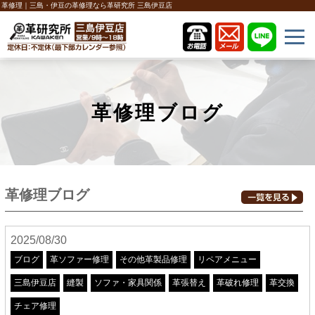
革修理｜三島・伊豆の革修理なら革研究所 三島伊豆店
革修理ブログ
革修理ブログ
2025/08/30
ブログ
革ソファー修理
その他革製品修理
リペアメニュー
三島伊豆店
縫製
ソファ・家具関係
革張替え
革破れ修理
革交換
チェア修理