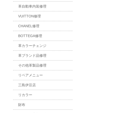
革自動車内装修理
VUITTON修理
CHANEL修理
BOTTEGA修理
革カラーチェンジ
革ブランド品修理
その他革製品修理
リペアメニュー
三島伊豆店
リカラー
財布