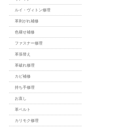
ルイ・ヴィトン修理
革剥がれ補修
色褪せ補修
ファスナー修理
革張替え
革破れ修理
カビ補修
持ち手修理
お直し
革ベルト
カリモク修理