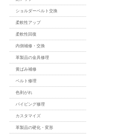
ショルダーベルト交換
柔軟性アップ
柔軟性回復
内側補修・交換
革製品の金具修理
黄ばみ補修
ベルト修理
色剥がれ
パイピング修理
カスタマイズ
革製品の硬化・変形