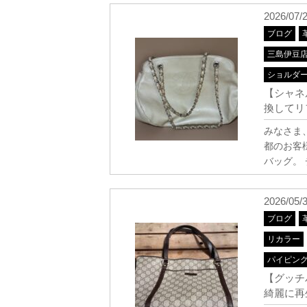
2026/07/
ブログ
三島伊豆
ショルダ
【シャネ
換してリ
みなさま
都のお客
バッグ。
2026/05/
ブログ
リカラー
パイピン
【グッチ
綺麗に再