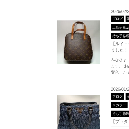
2026/02/
ブログ
三島伊豆
持ち手修
【ルイ・
ました！
みなさま
ます。 
変色した
2026/01/
ブログ
リカラー
持ち手修
【プラダ