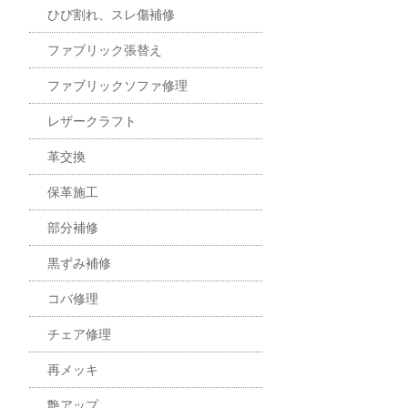
ひび割れ、スレ傷補修
ファブリック張替え
ファブリックソファ修理
レザークラフト
革交換
保革施工
部分補修
黒ずみ補修
コバ修理
チェア修理
再メッキ
艶アップ