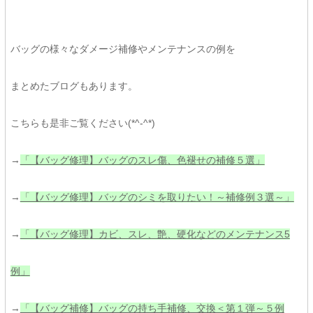
バッグの様々なダメージ補修やメンテナンスの例を
まとめたブログもあります。
こちらも是非ご覧ください(*^-^*)
→
「【バッグ修理】バッグのスレ傷、色褪せの補修５選」
→
「【バッグ修理】バッグのシミを取りたい！～補修例３選～」
→
「【バッグ修理】カビ、スレ、艶、硬化などのメンテナンス5
例」
→
「【バッグ補修】バッグの持ち手補修、交換＜第１弾～５例