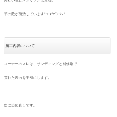
美しい色とメタリックな質感、
革の艶が復活しています°✧◝(⁰▿⁰)◜✧˖°
施工内容について
コーナーのスレは、サンディングと補修剤で、
荒れた表面を平滑にします。
次に染め直しです。