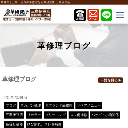
革修理｜三島・伊豆の革修理なら革研究所 三島伊豆店
革修理ブログ
革修理ブログ
2025/03/06
ブログ
革カバン修理
革ブランド品修理
リペアメニュー
三島伊豆店
リカラー
クリーニング
スレ傷補修
バッグ・小物関係
色褪せ補修
ひび割れ、スレ傷補修