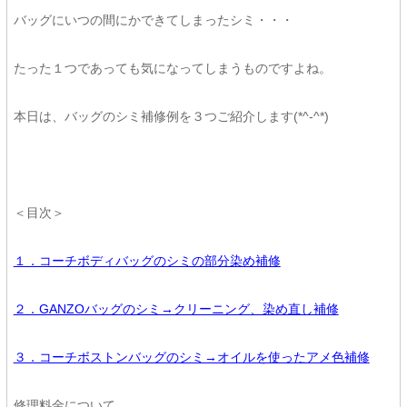
バッグにいつの間にかできてしまったシミ・・・
たった１つであっても気になってしまうものですよね。
本日は、バッグのシミ補修例を３つご紹介します(*^-^*)
＜目次＞
１．コーチボディバッグのシミの部分染め補修
２．GANZOバッグのシミ→クリーニング、染め直し補修
３．コーチボストンバッグのシミ→オイルを使ったアメ色補修
修理料金について