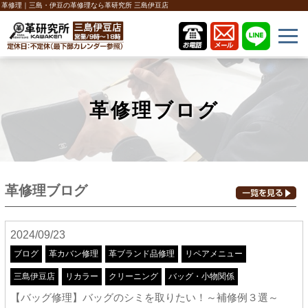
革修理｜三島・伊豆の革修理なら革研究所 三島伊豆店
革修理ブログ
革修理ブログ
2024/09/23
ブログ
革カバン修理
革ブランド品修理
リペアメニュー
三島伊豆店
リカラー
クリーニング
バッグ・小物関係
【バッグ修理】バッグのシミを取りたい！～補修例３選～