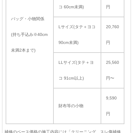
コ 60cm未満)
円
バッグ・小物関係
Lサイズ(タテ＋ヨコ
20,760
(持ち手込み※40cm
90cm未満)
円
未満2本まで)
LLサイズ(タテ＋ヨ
25,560
コ 91cm以上)
円〜
9,590
財布等の小物
円
補修のベース価格の施工内容には「クリーニング、スレ傷補修、