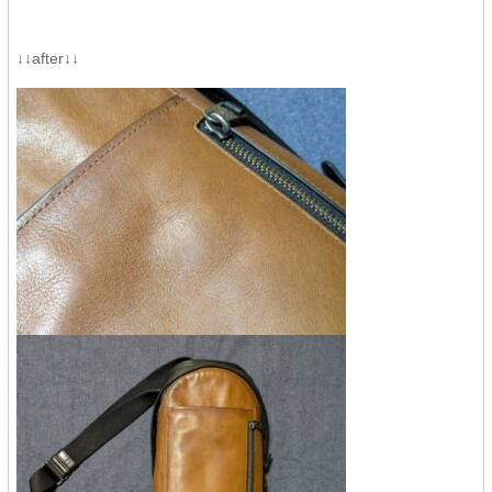
↓↓after↓↓