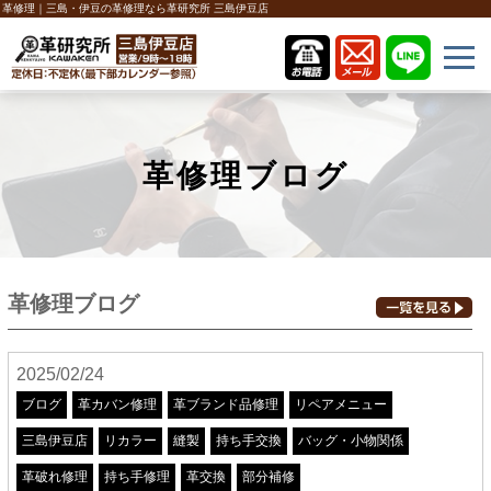
革修理｜三島・伊豆の革修理なら革研究所 三島伊豆店
革修理ブログ
革修理ブログ
2025/02/24
ブログ
革カバン修理
革ブランド品修理
リペアメニュー
三島伊豆店
リカラー
縫製
持ち手交換
バッグ・小物関係
革破れ修理
持ち手修理
革交換
部分補修