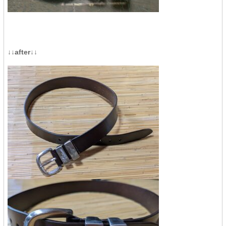
↓↓after↓↓