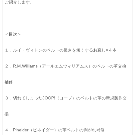
ご紹介します。
＜目次＞
１．ルイ・ヴィトンのベルトの長さを短くするお直し×４本
２．R.M.Williams（アールエムウィリアムス）のベルトの革交換
補修
３．切れてしまったJOOP!（ヨープ）のベルトの革の新規製作交
換
４．Pineider（ピネイダー）の革ベルトの剥がれ補修