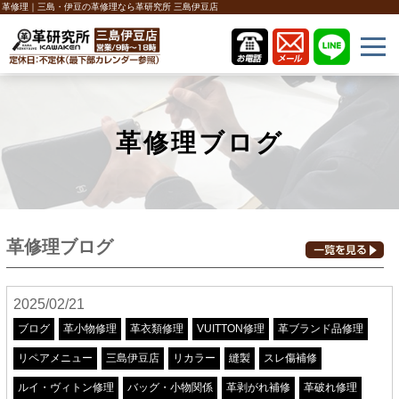
革修理｜三島・伊豆の革修理なら革研究所 三島伊豆店
革修理ブログ
革修理ブログ
2025/02/21
ブログ
革小物修理
革衣類修理
VUITTON修理
革ブランド品修理
リペアメニュー
三島伊豆店
リカラー
縫製
スレ傷補修
ルイ・ヴィトン修理
バッグ・小物関係
革剥がれ補修
革破れ修理