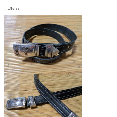
↓↓after↓↓