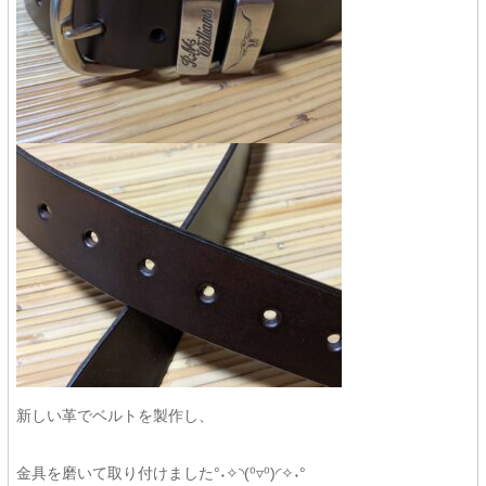
新しい革でベルトを製作し、
金具を磨いて取り付けました°˖✧◝(⁰▿⁰)◜✧˖°