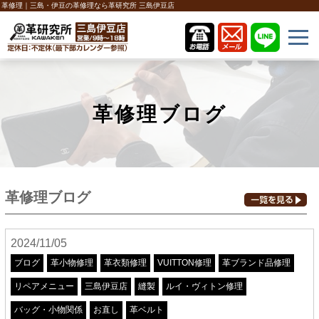
革修理｜三島・伊豆の革修理なら革研究所 三島伊豆店
革修理ブログ
革修理ブログ
2024/11/05
ブログ
革小物修理
革衣類修理
VUITTON修理
革ブランド品修理
リペアメニュー
三島伊豆店
縫製
ルイ・ヴィトン修理
バッグ・小物関係
お直し
革ベルト