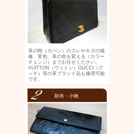
革の鞄（カバン）のスレやキズの補
修、変色、革の色を変える（カラー
チェンジ）までお任せください。
VUITTON（ヴィトン）GUCCI（グ
ッチ）等の革ブランド品も修理可能
です。
財布・小物