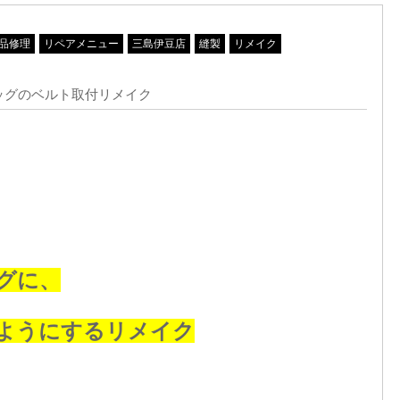
品修理
リペアメニュー
三島伊豆店
縫製
リメイク
ッグのベルト取付リメイク
グに、
ようにするリメイク