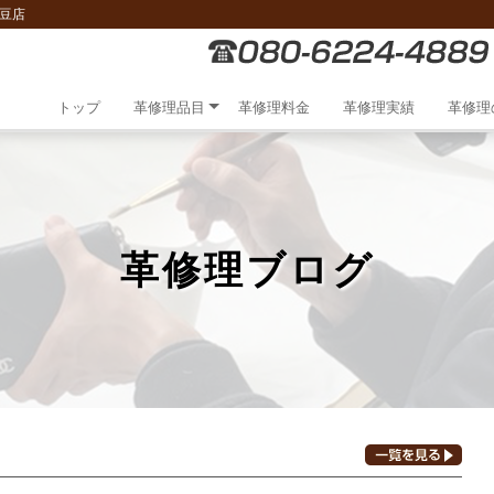
豆店
トップ
革修理品目
革修理料金
革修理実績
革修理
革修理ブログ