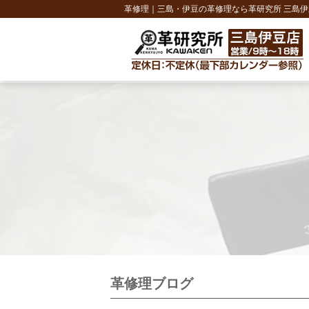
革修理｜三島・伊豆の革修理なら革研究所 三島伊
革修理ブログ