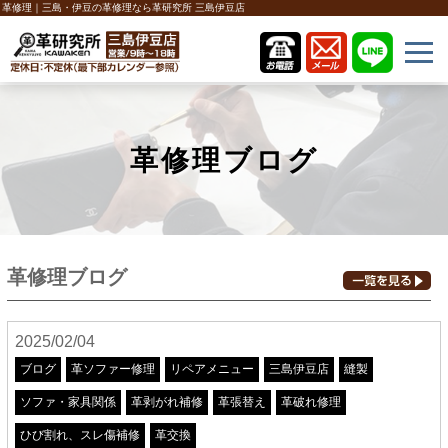
革修理｜三島・伊豆の革修理なら革研究所 三島伊豆店
革修理ブログ
革修理ブログ
2025/02/04
ブログ
革ソファー修理
リペアメニュー
三島伊豆店
縫製
ソファ・家具関係
革剥がれ補修
革張替え
革破れ修理
ひび割れ、スレ傷補修
革交換