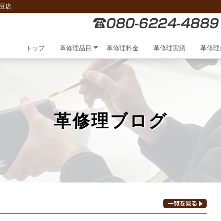
豆店
トップ
革修理品目
革修理料金
革修理実績
革修理
革修理ブログ