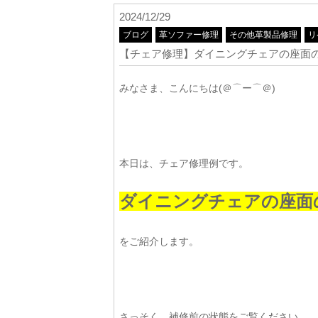
2024/12/29
ブログ
革ソファー修理
その他革製品修理
リ
【チェア修理】ダイニングチェアの座面
みなさま、こんにちは(＠⌒ー⌒＠)
本日は、チェア修理例です。
ダイニングチェアの座面
をご紹介します。
さっそく、補修前の状態をご覧ください。