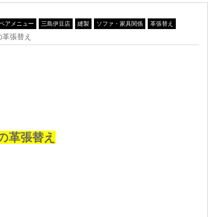
ペアメニュー
三島伊豆店
縫製
ソファ・家具関係
革張替え
の革張替え
の革張替え