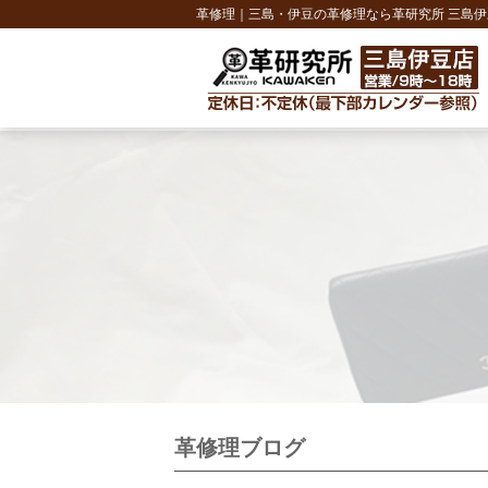
革修理｜三島・伊豆の革修理なら革研究所 三島伊
革修理ブログ