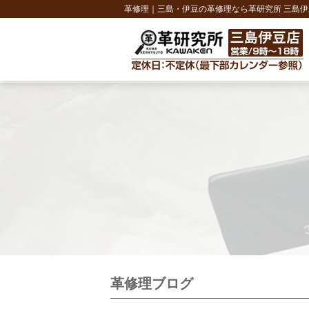
革修理｜三島・伊豆の革修理なら革研究所 三島伊
革修理ブログ