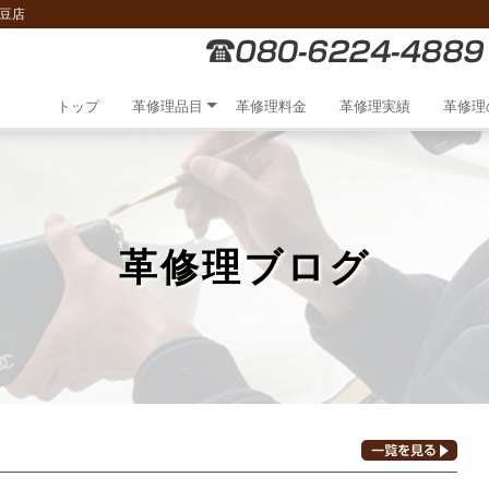
豆店
トップ
革修理品目
革修理料金
革修理実績
革修理
革修理ブログ