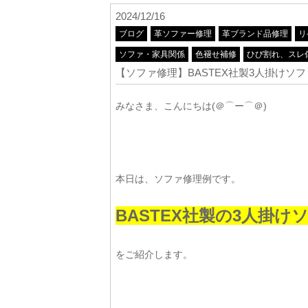
2024/12/16
ブログ
革ソファー修理
革ブランド品修理
リ
ソファ・家具関係
色褪せ補修
ひび割れ、スレ
【ソファ修理】BASTEX社製3人掛けソ
みなさま、こんにちは(＠⌒ー⌒＠)
本日は、ソファ修理例です。
BASTEX社製の3人掛
をご紹介します。