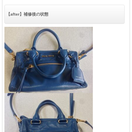
【after】補修後の状態