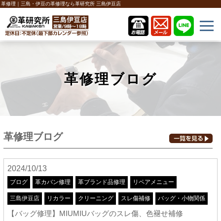
革修理｜三島・伊豆の革修理なら革研究所 三島伊豆店
革修理ブログ
革修理ブログ
2024/10/13
ブログ
革カバン修理
革ブランド品修理
リペアメニュー
三島伊豆店
リカラー
クリーニング
スレ傷補修
バッグ・小物関係
【バッグ修理】MIUMIUバッグのスレ傷、色褪せ補修