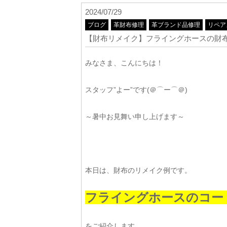
2024/07/29
ブログ
革財布修理
革ブランド品修理
リペア
【財布リメイク】フライングホースの財
みなさま、こんにちは！
スタッフ”よー”です(＠⌒ー⌒＠)
～暑中お見舞い申し上げます～
本日は、財布のリメイク例です。
フライングホースのコー
をご紹介します。