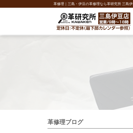
革修理｜三島・伊豆の革修理なら革研究所 三島伊
革修理ブログ