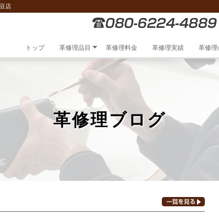
豆店
トップ
革修理品目
革修理料金
革修理実績
革修理
革修理ブログ