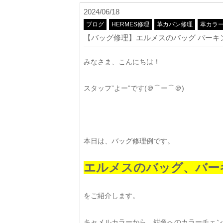
2024/06/18
ブログ
HERMES修理
革カバン修理
革カラ
【バッグ修理】エルメスのバッグ バーキ
みなさま、こんにちは！
スタッフ”よー”です(＠⌒ー⌒＠)
本日は、バッグ修理例です。
エルメスのバッグ、バー
をご紹介します。
キャメルカラーから、紺色へのカラーチェン