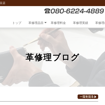
豆店
トップ
革修理品目
革修理料金
革修理実績
革修理
革修理ブログ