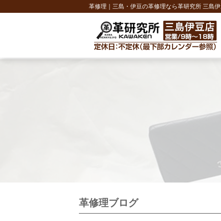
革修理｜三島・伊豆の革修理なら革研究所 三島伊
革修理ブログ