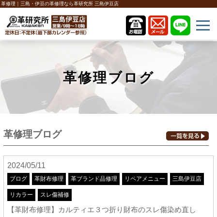
革修理｜三島・伊豆の革修理なら革研究所 三島伊豆店
革修理ブログ
革修理ブログ
2024/05/11
ブログ
革財布修理
革ブランド品修理
リペアメニュー
三島伊豆店
リカラー
スレ傷補修
【革財布修理】カルティエ３つ折り財布のスレ傷染め直し