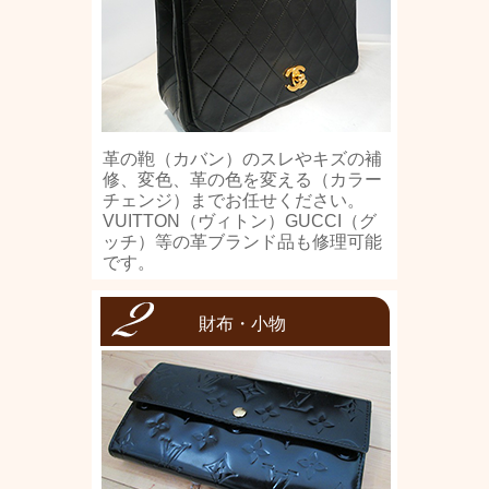
革の鞄（カバン）のスレやキズの補
修、変色、革の色を変える（カラー
チェンジ）までお任せください。
VUITTON（ヴィトン）GUCCI（グ
ッチ）等の革ブランド品も修理可能
です。
財布・小物