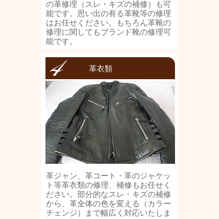
の革修理（スレ・キズの補修）も可
能です。思い出の有る革靴等の修理
はお任せください。もちろん革靴の
修理に関してもブランド靴の修理可
能です。
革衣類
革ジャン、革コート・革のジャケッ
ト等革衣類の修理、補修もお任せく
ださい。部分的なスレ・キズの補修
から、革全体の色を変える（カラー
チェンジ）まで幅広く対応いたしま