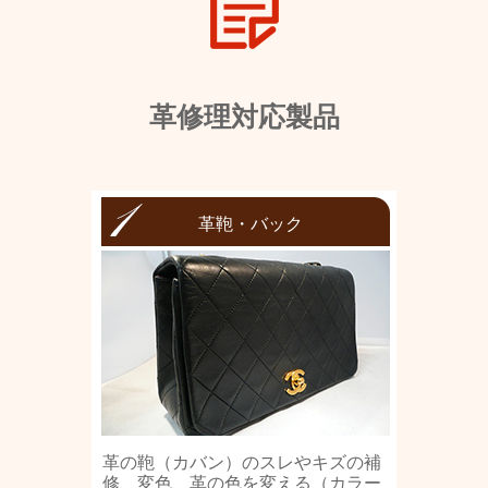
革修理対応製品
革鞄・バック
革の鞄（カバン）のスレやキズの補
修、変色、革の色を変える（カラー