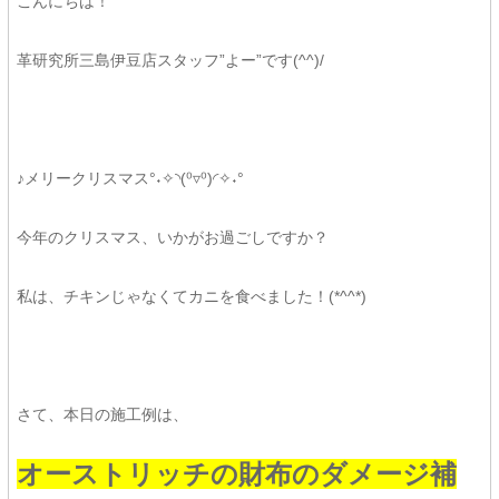
こんにちは！
革研究所三島伊豆店スタッフ”よー”です(^^)/
♪メリークリスマス°˖✧◝(⁰▿⁰)◜✧˖°
今年のクリスマス、いかがお過ごしですか？
私は、チキンじゃなくてカニを食べました！(*^^*)
さて、本日の施工例は、
オーストリッチの財布のダメージ補