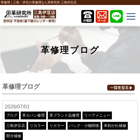
革修理｜三島・伊豆の革修理なら革研究所 三島伊豆店
革修理ブログ
革修理ブログ
2026/07/01
ブログ
革カバン修理
革ブランド品修理
リペアメニュー
三島伊豆店
リカラー
リカラー
バッグ・小物関係
革剥がれ補修
部分補修