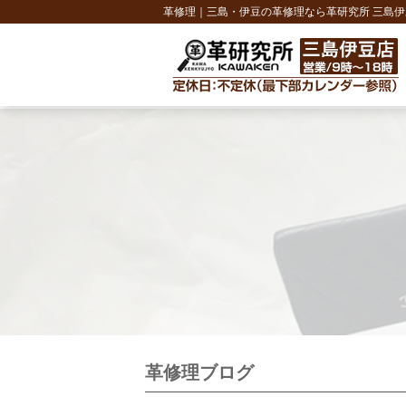
革修理｜三島・伊豆の革修理なら革研究所 三島伊
革修理ブログ