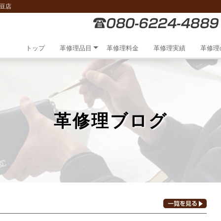
豆店
トップ
革修理品目
革修理料金
革修理実績
革修理
革修理ブログ