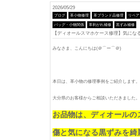
2026/05/29
ブログ
革小物修理
革ブランド品修理
リペア
バッグ・小物関係
革剥がれ補修
黒ずみ補修
【ディオールスマホケース修理】気にな
みなさま、こんにちは(＠⌒ー⌒＠)
本日は、革小物の修理事例をご紹介します。
大分県のお客様からご相談いただきました。
お品物は、ディオールの
傷と気になる黒ずみを綺