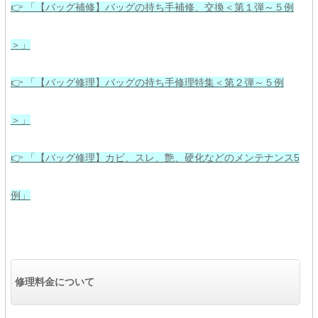
👉 「【バッグ補修】バッグの持ち手補修、交換＜第１弾～５例
＞」
👉 「【バッグ修理】バッグの持ち手修理特集＜第２弾～５例
＞」
👉 「【バッグ修理】カビ、スレ、艶、硬化などのメンテナンス5
例」
修理料金について