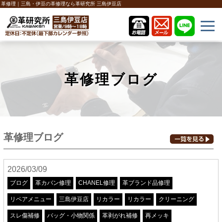
革修理｜三島・伊豆の革修理なら革研究所 三島伊豆店
革修理ブログ
革修理ブログ
2026/03/09
ブログ
革カバン修理
CHANEL修理
革ブランド品修理
リペアメニュー
三島伊豆店
リカラー
リカラー
クリーニング
スレ傷補修
バッグ・小物関係
革剥がれ補修
再メッキ