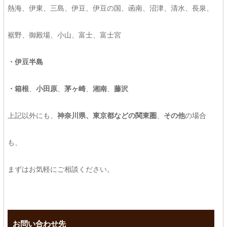
熱海、伊東、三島、伊豆、伊豆の国、函南、沼津、清水、長泉、
裾野、御殿場、小山、富士、富士宮
・伊豆半島
・箱根
、
小田原
、
茅ヶ崎
、
湘南
、
藤沢
上記以外にも、
神奈川県、東京都などの関東圏
、
その他
の場合
も、
まずはお気軽にご相談ください。
お問い合わせ先