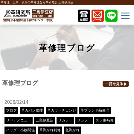
革修理｜三島・伊豆の革修理なら革研究所 三島伊豆店
革修理ブログ
革修理ブログ
2026/02/14
ブログ
革カバン修理
革カラーチェンジ
革ブランド品修理
リペアメニュー
三島伊豆店
リカラー
リカラー
スレ傷補修
バッグ・小物関係
革剥がれ補修
色剥がれ