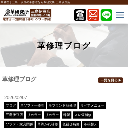
革修理｜三島・伊豆の革修理なら革研究所 三島伊豆店
革修理ブログ
革修理ブログ
2026/02/07
ブログ
革ソファー修理
革ブランド品修理
リペアメニュー
三島伊豆店
リカラー
リカラー
縫製
スレ傷補修
ソファ・家具関係
革剥がれ補修
色褪せ補修
革張替え