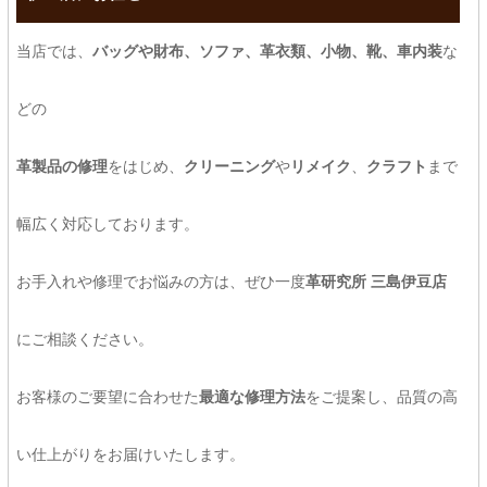
当店では、
バッグや財布、ソファ、革衣類、小物、靴、車内装
な
どの
革製品の修理
をはじめ、
クリーニング
や
リメイク
、
クラフト
まで
幅広く対応しております。
お手入れや修理でお悩みの方は、ぜひ一度
革研究所 三島伊豆店
にご相談ください。
お客様のご要望に合わせた
最適な修理方法
をご提案し、品質の高
い仕上がりをお届けいたします。