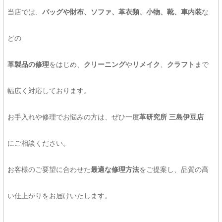
当店では、
バッグや財布、ソファ、革衣類、小物、靴、車内装
な
どの
革製品の修理
をはじめ、
クリーニング
や
リメイク
、
クラフト
まで
幅広く対応しております。
お手入れや修理でお悩みの方は、ぜひ一度
革研究所 三島伊豆店
にご相談ください。
お客様のご要望に合わせた
最適な修理方法
をご提案し、品質の高
い仕上がりをお届けいたします。