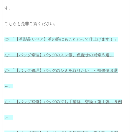
す。
こちらも是非ご覧ください。
👉 「【革製品リペア】革の艶にもこだわって仕上げます！」
👉 「【バッグ修理】バッグのスレ傷、色褪せの補修５選」
👉 「【バッグ修理】バッグのシミを取りたい！～補修例３選
～」
👉 「【バッグ補修】バッグの持ち手補修、交換＜第１弾～５例
＞」