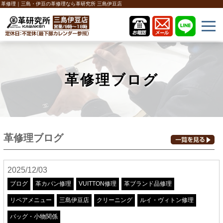
革修理｜三島・伊豆の革修理なら革研究所 三島伊豆店
革修理ブログ
革修理ブログ
2025/12/03
ブログ
革カバン修理
VUITTON修理
革ブランド品修理
リペアメニュー
三島伊豆店
クリーニング
ルイ・ヴィトン修理
バッグ・小物関係