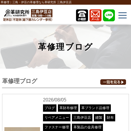
革修理｜三島・伊豆の革修理なら革研究所 三島伊豆店
革修理ブログ
革修理ブログ
2026/08/05
ブログ
革財布修理
革ブランド品修理
リペアメニュー
三島伊豆店
縫製
財布
ファスナー修理
革製品の金具修理