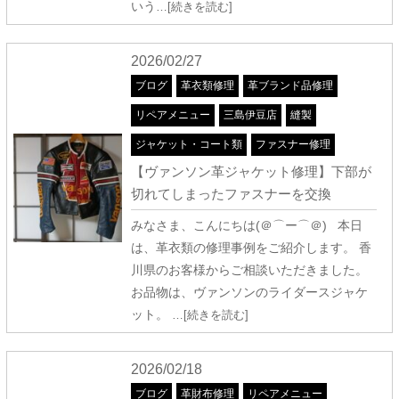
いう
…[続きを読む]
2026/02/27
ブログ
革衣類修理
革ブランド品修理
リペアメニュー
三島伊豆店
縫製
ジャケット・コート類
ファスナー修理
【ヴァンソン革ジャケット修理】下部が
切れてしまったファスナーを交換
みなさま、こんにちは(＠⌒ー⌒＠) 本日
は、革衣類の修理事例をご紹介します。 香
川県のお客様からご相談いただきました。
お品物は、ヴァンソンのライダースジャケ
ット。
…[続きを読む]
2026/02/18
ブログ
革財布修理
リペアメニュー