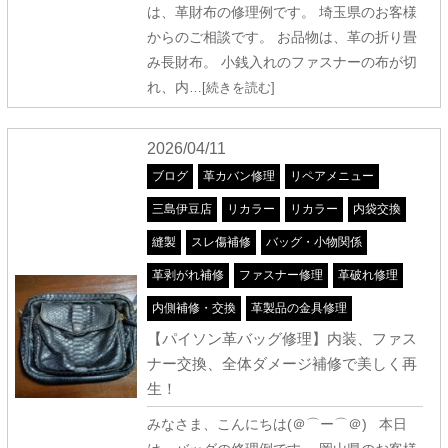
は、革財布の修理例です。 埼玉県のお客様
からのご相談です。 お品物は、革の折り畳
み長財布。 小銭入れのファスナーの布が切
れ、内
…[続きを読む]
2026/04/11
ブログ
革カバン修理
リペアメニュー
三島伊豆店
リカラー
リカラー
内袋交換
縫製
スレ傷補修
バッグ・小物関係
革剥がれ補修
ファスナー修理
革破れ修理
内側補修・交換
革製品の金具修理
【パイソン革バッグ修理】内装、ファス
ナー交換、全体ダメージ補修で美しく再
生！
みなさま、こんにちは(＠⌒ー⌒＠) 本日