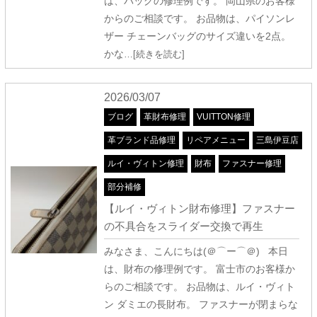
は、バッグの修理例です。 岡山県のお客様
からのご相談です。 お品物は、パイソンレ
ザー チェーンバッグのサイズ違いを2点。
かな
…[続きを読む]
2026/03/07
ブログ
革財布修理
VUITTON修理
革ブランド品修理
リペアメニュー
三島伊豆店
ルイ・ヴィトン修理
財布
ファスナー修理
部分補修
【ルイ・ヴィトン財布修理】ファスナー
の不具合をスライダー交換で再生
みなさま、こんにちは(＠⌒ー⌒＠) 本日
は、財布の修理例です。 富士市のお客様か
らのご相談です。 お品物は、ルイ・ヴィト
ン ダミエの長財布。 ファスナーが閉まらな