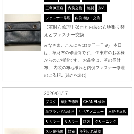
三島伊豆店
内袋交換
縫製
財布
ファスナー修理
内側補修・交換
【革財布修理】破れた内装の布地張り替
えとファスナー交換
みなさま、こんにちは(＠⌒ー⌒＠) 本日
は、革財布の修理例です。 伊東市のお客様
からのご相談です。 お品物は、革の長財
布。 内装の布地破れと内側ファスナー修理
のご依頼
…[続きを読む]
2026/01/17
ブログ
革財布修理
CHANEL修理
革ブランド品修理
リペアメニュー
三島伊豆店
リカラー
リカラー
縫製
クリーニング
スレ傷補修
財布
革剥がれ補修