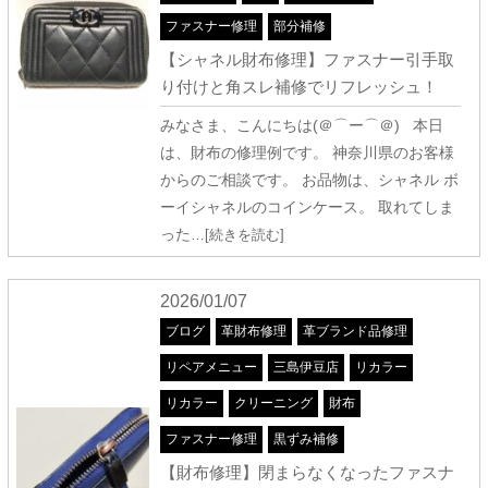
ファスナー修理
部分補修
【シャネル財布修理】ファスナー引手取
り付けと角スレ補修でリフレッシュ！
みなさま、こんにちは(＠⌒ー⌒＠) 本日
は、財布の修理例です。 神奈川県のお客様
からのご相談です。 お品物は、シャネル ボ
ーイシャネルのコインケース。 取れてしま
った
…[続きを読む]
2026/01/07
ブログ
革財布修理
革ブランド品修理
リペアメニュー
三島伊豆店
リカラー
リカラー
クリーニング
財布
ファスナー修理
黒ずみ補修
【財布修理】閉まらなくなったファスナ