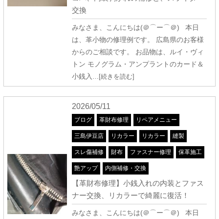
交換
みなさま、こんにちは(＠⌒ー⌒＠) 本日
は、革小物の修理例です。 広島県のお客様
からのご相談です。 お品物は、ルイ・ヴィ
トン モノグラム・アンプラントのカード＆
小銭入
…[続きを読む]
2026/05/11
ブログ
革財布修理
リペアメニュー
三島伊豆店
リカラー
リカラー
縫製
スレ傷補修
財布
ファスナー修理
保革施工
艶アップ
内側補修・交換
【革財布修理】小銭入れの内装とファス
ナー交換、リカラーで綺麗に復活！
みなさま、こんにちは(＠⌒ー⌒＠) 本日