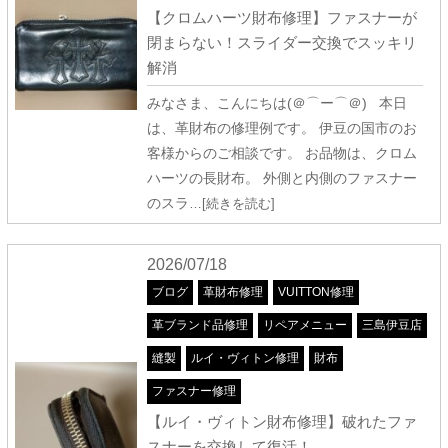
【クロムハーツ財布修理】ファスナーが
閉まらない！スライダー交換でスッキリ
解消
みなさま、こんにちは(＠⌒ー⌒＠) 本日
は、革財布の修理例です。 伊豆の国市のお
客様からのご相談です。 お品物は、クロム
ハーツの長財布。 外側と内側のファスナー
のスラ
…[続きを読む]
2026/07/18
ブログ
革財布修理
VUITTON修理
革ブランド品修理
リペアメニュー
三島伊豆店
縫製
ルイ・ヴィトン修理
財布
ファスナー修理
【ルイ・ヴィトン財布修理】破れたファ
スナーを交換して復活！