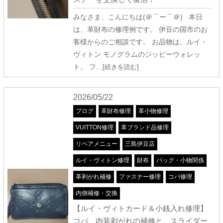
みなさま、こんにちは(＠⌒ー⌒＠) 本日
は、革財布の修理例です。 伊豆の国市のお
客様からのご相談です。 お品物は、ルイ・
ヴィトン モノグラムのジッピーウォレッ
ト。 フ
…[続きを読む]
2026/05/22
ブログ
革財布修理
革小物修理
VUITTON修理
革ブランド品修理
リペアメニュー
三島伊豆店
ルイ・ヴィトン修理
財布
バッグ・小物関係
革剥がれ補修
ファスナー修理
コバ修理
内側補修・交換
【ルイ・ヴィトカード＆小銭入れ修理】
コバ、内装剥がれの補修と、スライダー