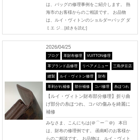
は、バッグの修理事例をご紹介します。 熱
海市のお客様からのご相談です。 お品物
は、ルイ・ヴィトンのショルダーバッグ ダ
ミエ ジ
…[続きを読む]
2026/04/25
ブログ
革財布修理
VUITTON修理
革ブランド品修理
リペアメニュー
三島伊豆店
縫製
ルイ・ヴィトン修理
財布
革剥がれ補修
部分補修
コバ修理
糸ほつれ
【ルイ・ヴィトン財布部分修理】折り曲
げ部分の糸ほつれ、コバの傷みを綺麗に
補修
みなさま、こんにちは(＠⌒ー⌒＠) 本日
は、財布の修理例です。 函南町のお客様か
らのご相談です。 お品物は、ルイ・ヴィト