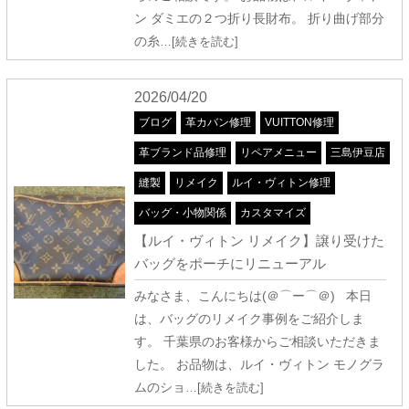
ン ダミエの２つ折り長財布。 折り曲げ部分
の糸
…[続きを読む]
2026/04/20
ブログ
革カバン修理
VUITTON修理
革ブランド品修理
リペアメニュー
三島伊豆店
縫製
リメイク
ルイ・ヴィトン修理
バッグ・小物関係
カスタマイズ
【ルイ・ヴィトン リメイク】譲り受けた
バッグをポーチにリニューアル
みなさま、こんにちは(＠⌒ー⌒＠) 本日
は、バッグのリメイク事例をご紹介しま
す。 千葉県のお客様からご相談いただきま
した。 お品物は、ルイ・ヴィトン モノグラ
ムのショ
…[続きを読む]