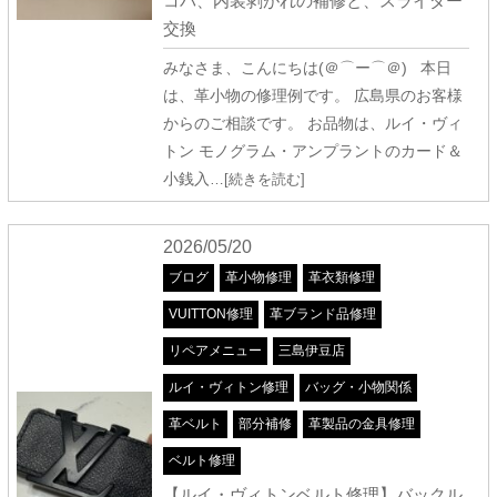
コバ、内装剥がれの補修と、スライダー
交換
みなさま、こんにちは(＠⌒ー⌒＠) 本日
は、革小物の修理例です。 広島県のお客様
からのご相談です。 お品物は、ルイ・ヴィ
トン モノグラム・アンプラントのカード＆
小銭入
…[続きを読む]
2026/05/20
ブログ
革小物修理
革衣類修理
VUITTON修理
革ブランド品修理
リペアメニュー
三島伊豆店
ルイ・ヴィトン修理
バッグ・小物関係
革ベルト
部分補修
革製品の金具修理
ベルト修理
【ルイ・ヴィトンベルト修理】バックル