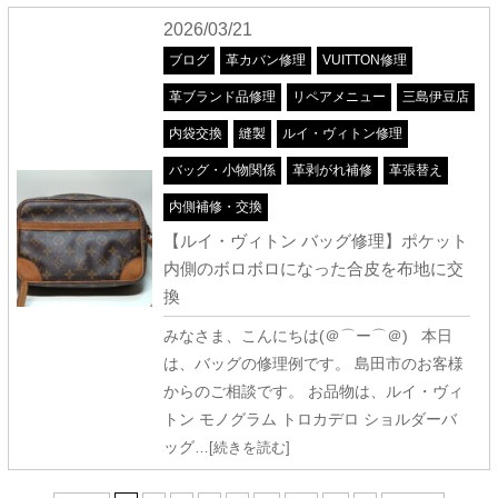
2026/03/21
ブログ
革カバン修理
VUITTON修理
革ブランド品修理
リペアメニュー
三島伊豆店
内袋交換
縫製
ルイ・ヴィトン修理
バッグ・小物関係
革剥がれ補修
革張替え
内側補修・交換
【ルイ・ヴィトン バッグ修理】ポケット
内側のボロボロになった合皮を布地に交
換
みなさま、こんにちは(＠⌒ー⌒＠) 本日
は、バッグの修理例です。 島田市のお客様
からのご相談です。 お品物は、ルイ・ヴィ
トン モノグラム トロカデロ ショルダーバ
ッグ
…[続きを読む]