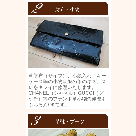
財布・小物
革財布（サイフ）、小銭入れ、キー
ケース等の小物全般の革のキズ、ス
レをキレイに修理いたします。
CHANEL（シャネル）GUCCI（グ
ッチ）等のブランド革小物の修理も
もちろんOKです。
革靴・ブーツ