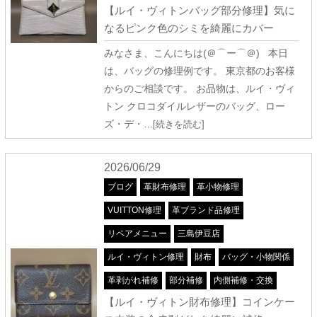
【ルイ・ヴィトンバッグ部分修理】気に
なるピンク色のシミを綺麗にカバー
みなさま、こんにちは(＠⌒ー⌒＠) 本日
は、バッグの修理例です。 東京都のお客様
からのご相談です。 お品物は、ルイ・ヴィ
トン クロコダイルレザーのバッグ、ロー
ズ・デ・
…[続きを読む]
2026/06/29
ブログ
革財布修理
革小物修理
VUITTON修理
革ブランド品修理
リペアメニュー
三島伊豆店
ルイ・ヴィトン修理
財布
バッグ・小物関係
革剥がれ補修
部分補修
内側補修・交換
【ルイ・ヴィトン財布修理】コインケー