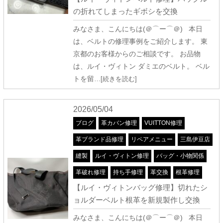
の折れてしまったギボシを交換
みなさま、こんにちは(＠⌒ー⌒＠) 本日
は、ベルトの修理事例をご紹介します。 東
京都のお客様からのご相談です。 お品物
は、ルイ・ヴィトン ダミエのベルト。 ベル
トを留
…[続きを読む]
2026/05/04
ブログ
革カバン修理
VUITTON修理
革ブランド品修理
リペアメニュー
三島伊豆店
縫製
ルイ・ヴィトン修理
バッグ・小物関係
革破れ修理
持ち手修理
革交換
根革修理
【ルイ・ヴィトンバッグ修理】切れたシ
ョルダーベルト根革を新規製作し交換
みなさま、こんにちは(＠⌒ー⌒＠) 本日