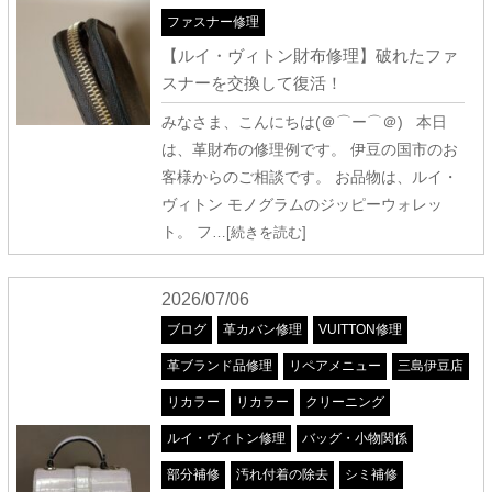
ファスナー修理
【ルイ・ヴィトン財布修理】破れたファ
スナーを交換して復活！
みなさま、こんにちは(＠⌒ー⌒＠) 本日
は、革財布の修理例です。 伊豆の国市のお
客様からのご相談です。 お品物は、ルイ・
ヴィトン モノグラムのジッピーウォレッ
ト。 フ
…[続きを読む]
2026/07/06
ブログ
革カバン修理
VUITTON修理
革ブランド品修理
リペアメニュー
三島伊豆店
リカラー
リカラー
クリーニング
ルイ・ヴィトン修理
バッグ・小物関係
部分補修
汚れ付着の除去
シミ補修