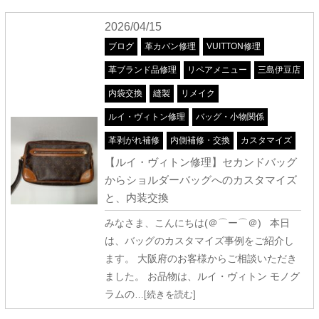
2026/04/15
ブログ
革カバン修理
VUITTON修理
革ブランド品修理
リペアメニュー
三島伊豆店
内袋交換
縫製
リメイク
ルイ・ヴィトン修理
バッグ・小物関係
革剥がれ補修
内側補修・交換
カスタマイズ
【ルイ・ヴィトン修理】セカンドバッグ
からショルダーバッグへのカスタマイズ
と、内装交換
みなさま、こんにちは(＠⌒ー⌒＠) 本日
は、バッグのカスタマイズ事例をご紹介し
ます。 大阪府のお客様からご相談いただき
ました。 お品物は、ルイ・ヴィトン モノグ
ラムの
…[続きを読む]