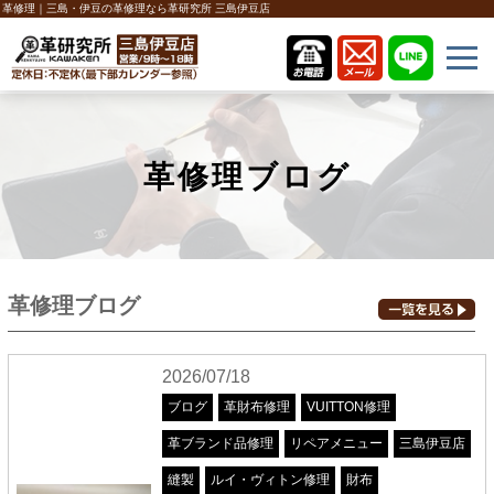
革修理｜三島・伊豆の革修理なら革研究所 三島伊豆店
革修理ブログ
革修理ブログ
2026/07/18
ブログ
革財布修理
VUITTON修理
革ブランド品修理
リペアメニュー
三島伊豆店
縫製
ルイ・ヴィトン修理
財布