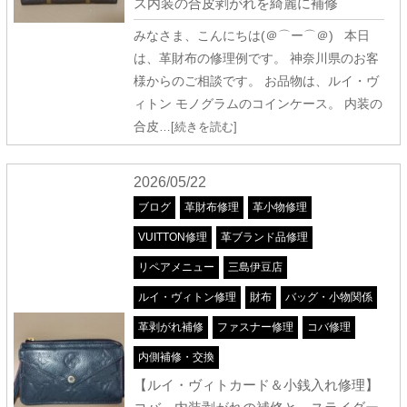
ス内装の合皮剥がれを綺麗に補修
みなさま、こんにちは(＠⌒ー⌒＠) 本日
は、革財布の修理例です。 神奈川県のお客
様からのご相談です。 お品物は、ルイ・ヴ
ィトン モノグラムのコインケース。 内装の
合皮
…[続きを読む]
2026/05/22
ブログ
革財布修理
革小物修理
VUITTON修理
革ブランド品修理
リペアメニュー
三島伊豆店
ルイ・ヴィトン修理
財布
バッグ・小物関係
革剥がれ補修
ファスナー修理
コバ修理
内側補修・交換
【ルイ・ヴィトカード＆小銭入れ修理】