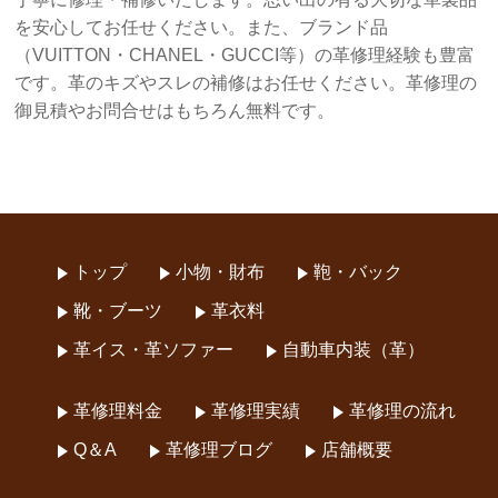
を安心してお任せください。また、ブランド品
（VUITTON・CHANEL・GUCCI等）の革修理経験も豊富
です。革のキズやスレの補修はお任せください。革修理の
御見積やお問合せはもちろん無料です。
トップ
小物・財布
鞄・バック
靴・ブーツ
革衣料
革イス・革ソファー
自動車内装（革）
革修理料金
革修理実績
革修理の流れ
Q＆A
革修理ブログ
店舗概要