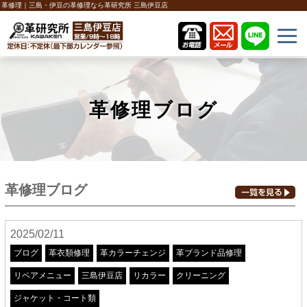
革修理｜三島・伊豆の革修理なら革研究所 三島伊豆店
革修理ブログ
革修理ブログ
2025/02/11
ブログ
革衣類修理
革カラーチェンジ
革ブランド品修理
リペアメニュー
三島伊豆店
リカラー
クリーニング
ジャケット・コート類