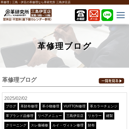
革修理｜三島・伊豆の革修理なら革研究所 三島伊豆店
革修理ブログ
革修理ブログ
2025/02/02
ブログ
革財布修理
革小物修理
VUITTON修理
革カラーチェンジ
革ブランド品修理
リペアメニュー
三島伊豆店
リカラー
縫製
クリーニング
スレ傷補修
ルイ・ヴィトン修理
財布