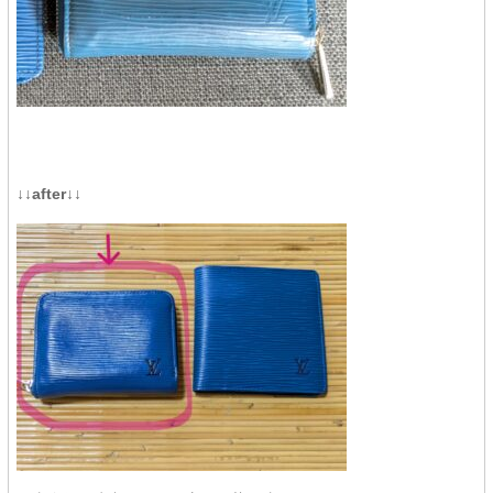
↓↓after↓↓