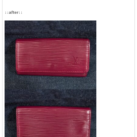
↓↓after↓↓