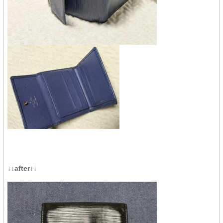
↓↓after↓↓