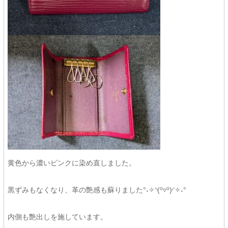
黄色から濃いピンクに染め直しました。
黒ずみもなくなり、革の艶感も蘇りました°˖✧◝(⁰▿⁰)◜✧˖°
内側も艶出しを施しています。