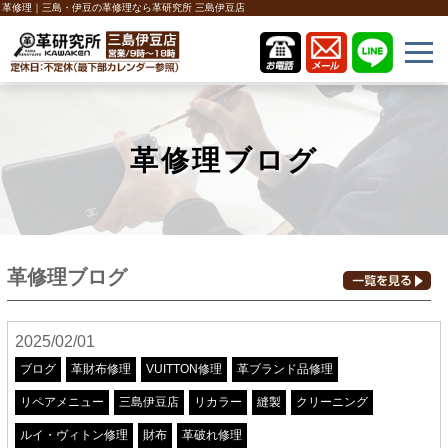
革修理｜三島・伊豆の革修理なら革研究所 三島伊豆店
革修理ブログ
革修理ブログ
2025/02/01
ブログ
革財布修理
VUITTON修理
革ブランド品修理
リペアメニュー
三島伊豆店
リカラー
縫製
クリーニング
ルイ・ヴィトン修理
財布
革破れ修理