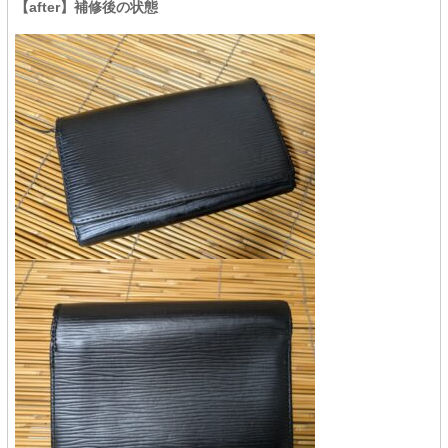
【after】補修後の状態