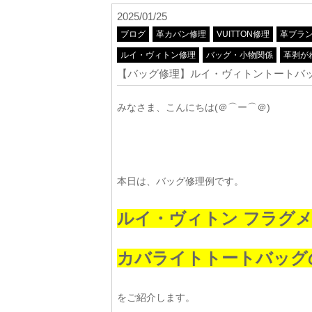
2025/01/25
ブログ
革カバン修理
VUITTON修理
革ブラ
ルイ・ヴィトン修理
バッグ・小物関係
革剥が
【バッグ修理】ルイ・ヴィトントートバ
みなさま、こんにちは(＠⌒ー⌒＠)
本日は、バッグ修理例です。
ルイ・ヴィトン フラグ
カバライトトートバッグ
をご紹介します。