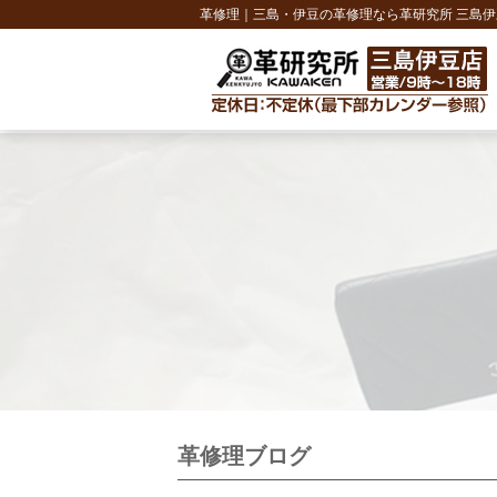
革修理｜三島・伊豆の革修理なら革研究所 三島伊
革修理ブログ