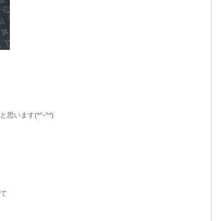
ます(*^-^*)
て