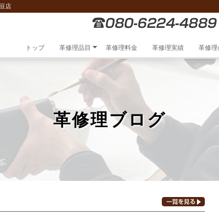
豆店
トップ
革修理品目
革修理料金
革修理実績
革修理
革修理ブログ