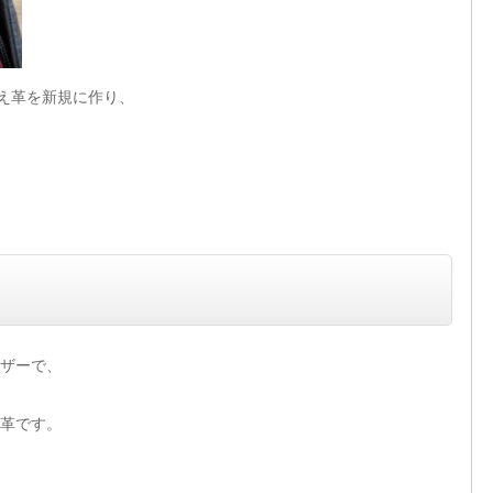
え革を新規に作り、
ザーで、
革です。