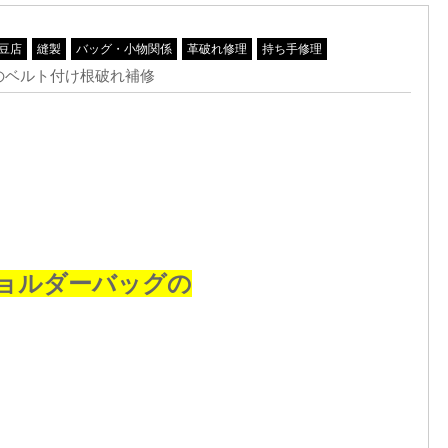
豆店
縫製
バッグ・小物関係
革破れ修理
持ち手修理
のベルト付け根破れ補修
ョルダーバッグの