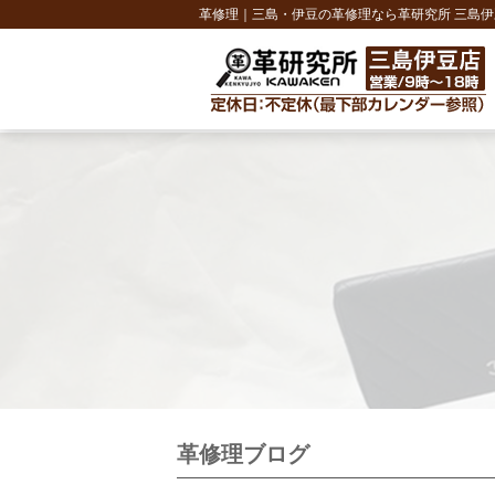
革修理｜三島・伊豆の革修理なら革研究所 三島伊
革修理ブログ