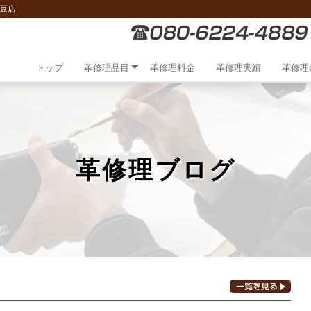
豆店
トップ
革修理品目
革修理料金
革修理実績
革修理
革修理ブログ