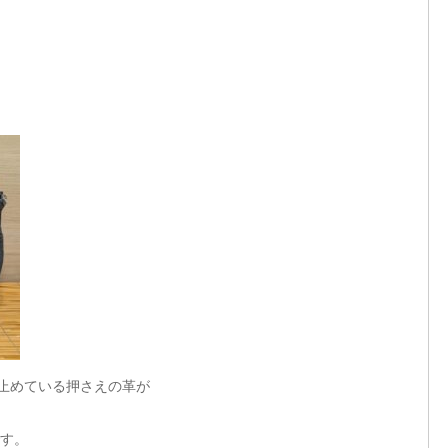
止めている押さえの革が
す。