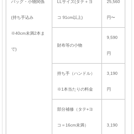
バッグ・小物関係
LLサイズ(タテ＋ヨ
25,560
(持ち手込み
コ 91cm以上)
円〜
※40cm未満2本ま
9,590
財布等の小物
で)
円
持ち手（ハンドル）
3,190
※1本当たりの料金
円
部分補修（タテ+ヨ
コ＝16cm未満）
3,190