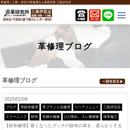
革修理｜三島・伊豆の革修理なら革研究所 三島伊豆店
革修理ブログ
革修理ブログ
2025/01/09
ブログ
革財布修理
革ブランド品修理
リペアメニュー
三島伊豆店
クリーニング
財布
色褪せ補修
ひび割れ、スレ傷補修
保革施工
【財布修理】硬くなったグッチの財布の革を、柔らかくする