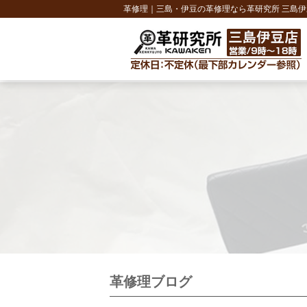
革修理｜三島・伊豆の革修理なら革研究所 三島伊
革修理ブログ