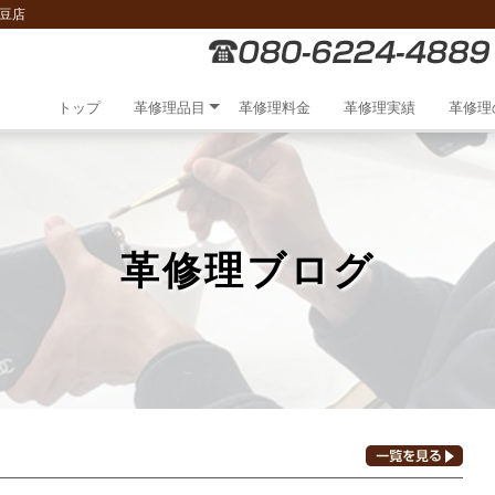
豆店
トップ
革修理品目
革修理料金
革修理実績
革修理
革修理ブログ