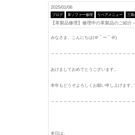
2025/01/06
ブログ
革ソファー修理
リペアメニュー
三島
【革製品修理】修理中の革製品のご紹介
みなさま、こんにちは(＠⌒ー⌒＠)
～～～～～～～～～～～～～～～～～～～～
あけましておめでとうございます。
本年もどうぞよろしくお願い申し上げます。
～～～～～～～～～～～～～～～～～～～～
本日は、