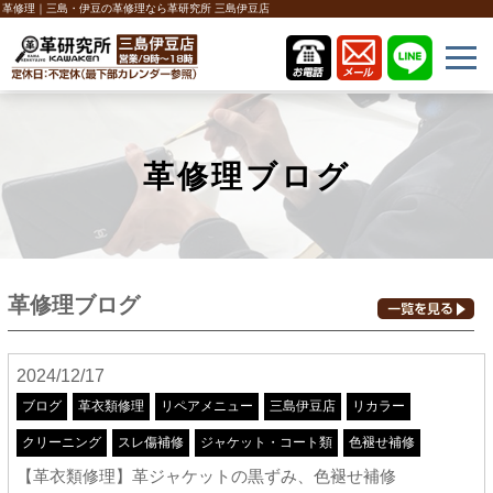
革修理｜三島・伊豆の革修理なら革研究所 三島伊豆店
革修理ブログ
革修理ブログ
2024/12/17
ブログ
革衣類修理
リペアメニュー
三島伊豆店
リカラー
クリーニング
スレ傷補修
ジャケット・コート類
色褪せ補修
【革衣類修理】革ジャケットの黒ずみ、色褪せ補修