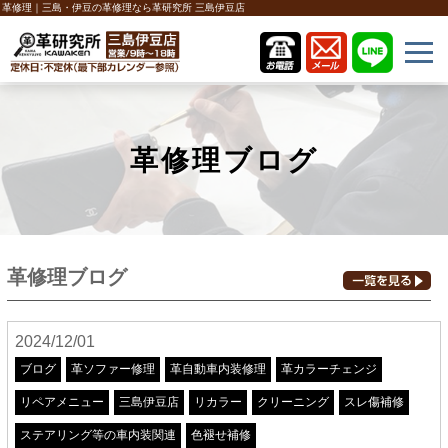
革修理｜三島・伊豆の革修理なら革研究所 三島伊豆店
革修理ブログ
革修理ブログ
2024/12/01
ブログ
革ソファー修理
革自動車内装修理
革カラーチェンジ
リペアメニュー
三島伊豆店
リカラー
クリーニング
スレ傷補修
ステアリング等の車内装関連
色褪せ補修