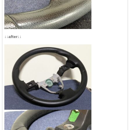
↓↓after↓↓