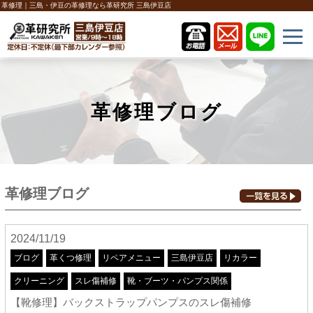
革修理｜三島・伊豆の革修理なら革研究所 三島伊豆店
革修理ブログ
革修理ブログ
2024/11/19
ブログ
革くつ修理
リペアメニュー
三島伊豆店
リカラー
クリーニング
スレ傷補修
靴・ブーツ・パンプス関係
【靴修理】バックストラップパンプスのスレ傷補修