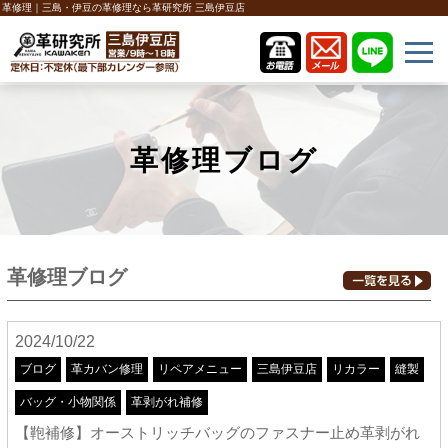
革修理｜三島・伊豆の革修理なら革研究所 三島伊豆店
革修理ブログ
革修理ブログ
2024/10/22
ブログ
革カバン修理
リペアメニュー
三島伊豆店
リカラー
縫製
バッグ・小物関係
革剥がれ補修
【鞄補修】オーストリッチバッグのファスナー止め革剥がれ