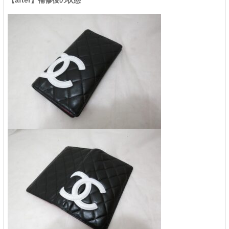
【after】補修後の状態