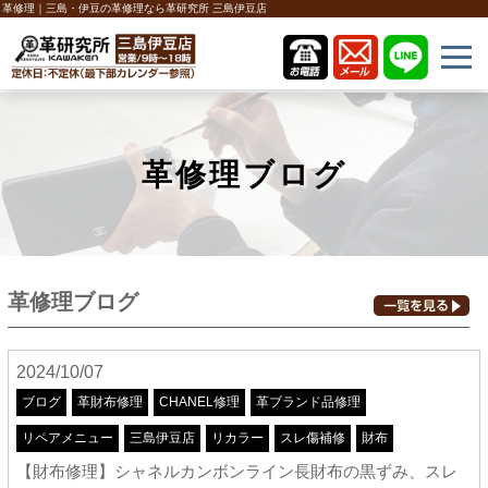
革修理｜三島・伊豆の革修理なら革研究所 三島伊豆店
革修理ブログ
革修理ブログ
2024/10/07
ブログ
革財布修理
CHANEL修理
革ブランド品修理
リペアメニュー
三島伊豆店
リカラー
スレ傷補修
財布
【財布修理】シャネルカンボンライン長財布の黒ずみ、スレ