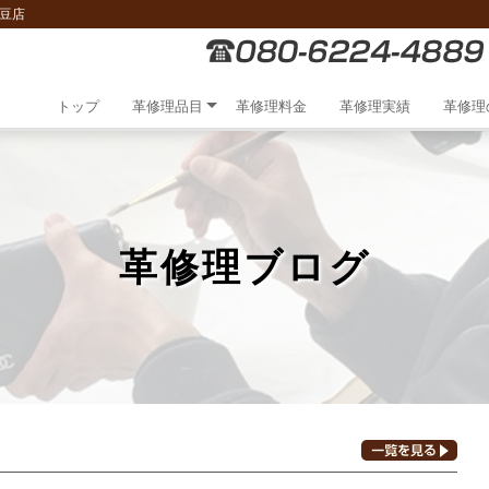
豆店
トップ
革修理品目
革修理料金
革修理実績
革修理
革修理ブログ