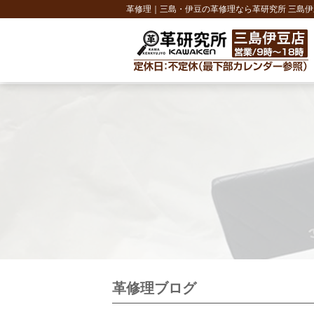
革修理｜三島・伊豆の革修理なら革研究所 三島伊
革修理ブログ