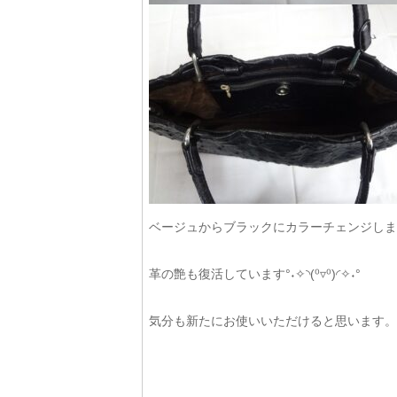
ベージュからブラックにカラーチェンジしま
革の艶も復活しています°˖✧◝(⁰▿⁰)◜✧˖°
気分も新たにお使いいただけると思います。