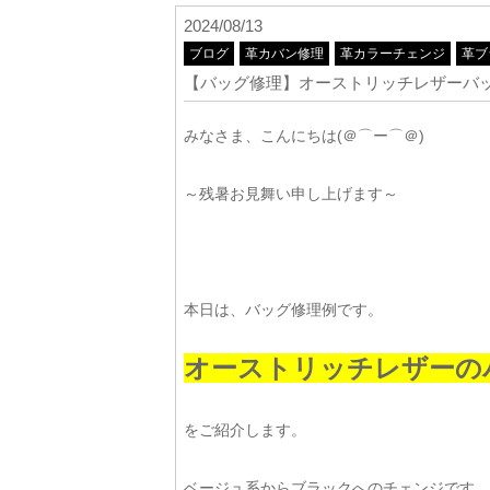
2024/08/13
ブログ
革カバン修理
革カラーチェンジ
革ブ
【バッグ修理】オーストリッチレザーバ
みなさま、こんにちは(＠⌒ー⌒＠)
～残暑お見舞い申し上げます～
本日は、バッグ修理例です。
オーストリッチレザーの
をご紹介します。
ベージュ系からブラックへのチェンジです。