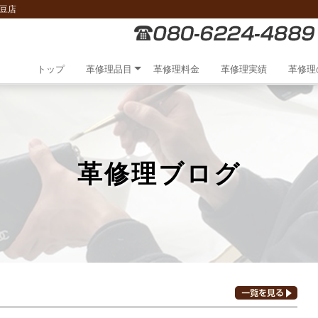
豆店
トップ
革修理品目
革修理料金
革修理実績
革修理
革修理ブログ