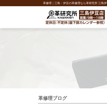
革修理｜三島・伊豆の革修理なら革研究所 三島伊
革修理ブログ