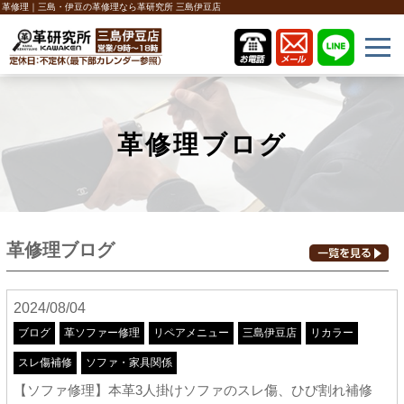
革修理｜三島・伊豆の革修理なら革研究所 三島伊豆店
革修理ブログ
革修理ブログ
2024/08/04
ブログ
革ソファー修理
リペアメニュー
三島伊豆店
リカラー
スレ傷補修
ソファ・家具関係
【ソファ修理】本革3人掛けソファのスレ傷、ひび割れ補修