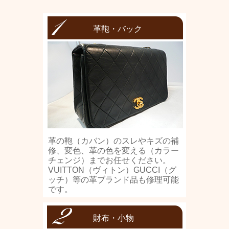
革鞄・バック
革の鞄（カバン）のスレやキズの補
修、変色、革の色を変える（カラー
チェンジ）までお任せください。
VUITTON（ヴィトン）GUCCI（グ
ッチ）等の革ブランド品も修理可能
です。
財布・小物