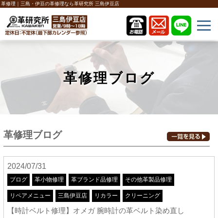
革修理｜三島・伊豆の革修理なら革研究所 三島伊豆店
革修理ブログ
革修理ブログ
2024/07/31
ブログ
革小物修理
革ブランド品修理
その他革製品修理
リペアメニュー
三島伊豆店
リカラー
クリーニング
【時計ベルト修理】オメガ 腕時計の革ベルト染め直し