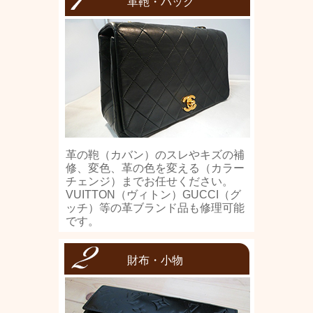
革鞄・バック
革の鞄（カバン）のスレやキズの補
修、変色、革の色を変える（カラー
チェンジ）までお任せください。
VUITTON（ヴィトン）GUCCI（グ
ッチ）等の革ブランド品も修理可能
です。
財布・小物