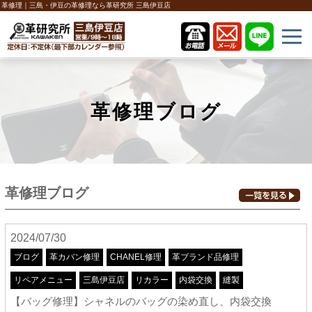
革修理｜三島・伊豆の革修理なら革研究所 三島伊豆店
革修理ブログ
革修理ブログ
2024/07/30
ブログ
革カバン修理
CHANEL修理
革ブランド品修理
リペアメニュー
三島伊豆店
リカラー
内袋交換
縫製
【バッグ修理】シャネルのバッグの染め直し、内袋交換