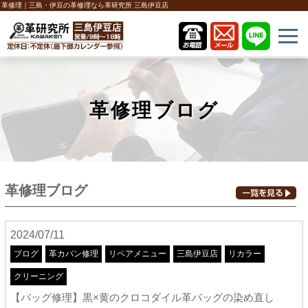
革修理｜三島・伊豆の革修理なら革研究所 三島伊豆店
革修理ブログ
革修理ブログ
2024/07/11
ブログ
革カバン修理
リペアメニュー
三島伊豆店
リカラー
クリーニング
【バッグ修理】黒×黄のクロコダイル革バッグの染め直し