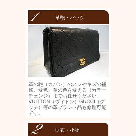
革鞄・バック
革の鞄（カバン）のスレやキズの補
修、変色、革の色を変える（カラー
チェンジ）までお任せください。
VUITTON（ヴィトン）GUCCI（グ
ッチ）等の革ブランド品も修理可能
です。
財布・小物